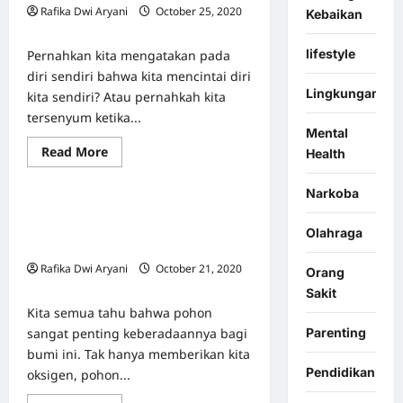
Tidur
Rafika Dwi Aryani
October 25, 2020
Malam?
Kebaikan
Hati-
0
Hati
Anda
lifestyle
Pernahkan kita mengatakan pada
Terkena
diri sendiri bahwa kita mencintai diri
Insomnia
Lingkungan
kita sendiri? Atau pernahkah kita
tersenyum ketika...
Mental
Read
Read More
Health
Berita & Event
Featured
more
about
Tips
Narkoba
dan
Manfaat Menanam Pohon untuk
Manfaat
Self-
Kesehatan dan Kesejahteraan
Olahraga
Love
Mental
untuk
Kesehatan
Rafika Dwi Aryani
October 21, 2020
Orang
Tubuh
0
dan
Sakit
Mental
Kita semua tahu bahwa pohon
Parenting
sangat penting keberadaannya bagi
bumi ini. Tak hanya memberikan kita
Pendidikan
oksigen, pohon...
Featured
Info Kesehatan