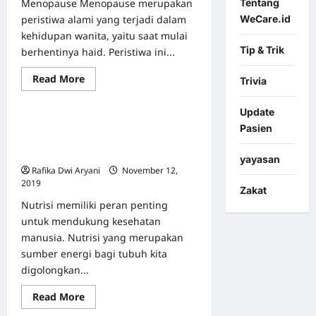
Tentang
Menopause Menopause merupakan
WeCare.id
peristiwa alami yang terjadi dalam
kehidupan wanita, yaitu saat mulai
Tip & Trik
berhentinya haid. Peristiwa ini...
Read
Read More
Trivia
Featured
Info Kesehatan
more
about
7
Update
Mitos
Apakah Asupan Nutrisi
Menopause
Pasien
yang
Berpengaruh juga pada Kesehatan
Penting
Kulit?
untuk
yayasan
Anda
Rafika Dwi Aryani
November 12,
Ketahui
2019
0
Zakat
Nutrisi memiliki peran penting
untuk mendukung kesehatan
manusia. Nutrisi yang merupakan
sumber energi bagi tubuh kita
digolongkan...
Read
Read More
more
about