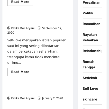
Read
Read More
Persalinan
Self Love
more
about
Manfaat
Politik
Menanam
Apa Itu Self-Love? Bagaimana Cara
Pohon
untuk
Mempraktikkan Self-Love?
Ramadhan
Kesehatan
Rafika Dwi Aryani
September 17,
dan
Kesejahteraan
2020
0
Rayakan
Mental
Self-love merupakan istilah populer
Kebaikan
saat ini yang sering dilontarkan
Relationship
dalam percakapan sehari-hari:
“Mengapa kamu tidak mencintai
Rumah
dirimu...
Tangga
Read
Read More
Featured
Info Kesehatan
more
Sedekah
about
Apa
Itu
7 Mitos Menopause yang Penting
Self-
Self Love
Love?
untuk Anda Ketahui
Bagaimana
Rafika Dwi Aryani
January 2, 2020
Cara
skincare
Mempraktikkan
0
Self-
Love?