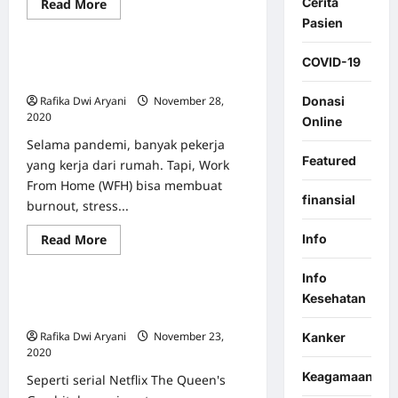
Cerita
Read
Read More
Featured
Mental Health
more
Pasien
about
Mengenal
Lebih
Kenali Tanda-Tanda Burnout Karena
COVID-19
Jauh
Gangguan
Work from Home
Bipolar
Donasi
Rafika Dwi Aryani
November 28,
2020
0
Online
Selama pandemi, banyak pekerja
Featured
yang kerja dari rumah. Tapi, Work
From Home (WFH) bisa membuat
finansial
burnout, stress...
Berita & Event
Featured
Read
Info
Read More
Mental Health
more
about
Kenali
Info
Tanda-
Manfaat Psikologis Main Catur ala
Kesehatan
Tanda
Burnout
The Queen’s Gambit
Karena
Rafika Dwi Aryani
November 23,
Kanker
Work
from
2020
0
Home
Keagamaan
Seperti serial Netflix The Queen's