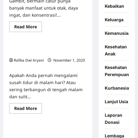
Gambit, bermain catur punya
Kebaikan
banyak manfaat untuk otak, daya
ingat, dan konsentrasi!...
Keluarga
Berita & Event
Featured
Read
Read More
Info Kesehatan
more
Kemanusiaan
about
Manfaat
Psikologis
Sudah 3 Hari Sulit Tidur Malam?
Kesehatan
Main
Catur
Hati-Hati Anda Terkena Insomnia
Anak
ala
Rafika Dwi Aryani
November 1, 2020
The
Queen’s
0
Kesehatan
Gambit
Perempuan
Apakah Anda pernah mengalami
susah tidur di malam hari? Atau
Kurbanesia
sering terbangun di tengah malam
dan sulit...
Lanjut Usia
Berita & Event
Featured
Read
Read More
Mental Health
Self Love
more
Laporan
about
Sudah
Donasi
3
Tips dan Manfaat Self-Love untuk
Hari
Sulit
Kesehatan Tubuh dan Mental
Lembaga