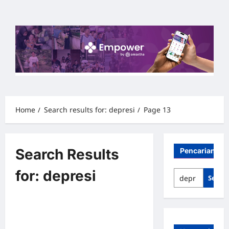
Skip
to
content
Home
Search results for: depresi
Page 13
Search Results
Pencarian
Berita & Event
Featured
for:
depresi
Searc
Info Kesehatan
7 Bahaya Penyakit Insomnia yang
Tak Boleh Diabaikan