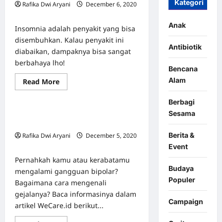
Kategori
Rafika Dwi Aryani
December 6, 2020
0
Anak
Insomnia adalah penyakit yang bisa
disembuhkan. Kalau penyakit ini
Antibiotik
diabaikan, dampaknya bisa sangat
berbahaya lho!
Bencana
Berita & Event
Featured
Alam
Read
Read More
Info Kesehatan
Mental Health
more
about
7
Berbagi
Bahaya
Mengenal Lebih Jauh Gangguan
Sesama
Penyakit
Insomnia
Bipolar
yang
Berita &
Rafika Dwi Aryani
December 5, 2020
Tak
Boleh
0
Event
Diabaikan
Pernahkah kamu atau kerabatamu
Budaya
mengalami gangguan bipolar?
Populer
Bagaimana cara mengenali
gejalanya? Baca informasinya dalam
Campaign
artikel WeCare.id berikut...