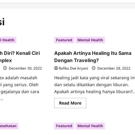
i
l Health
Featured
Mental Health
Diri? Kenali Ciri
Apakah Artinya Healing Itu Sama
mplex
Dengan Traveling?
December 30, 2022
Rafika Dwi Aryani
December 28, 2022
lex adalah masalah
Healing jadi kata yang viral sekarang in
l yang serius. Oleh
dan selalu dikaitkan dengan liburan.
i gejalanya dan cara
Apakah artinya healing hanya liburan?..
..
Read
Read More
more
ad
about
re
Apakah
ut
Artinya
rasa
Healing
Kesehatan
Featured
Mental Health
ndah
Itu
i?
Sama
ali