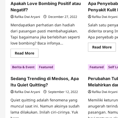
Apakah Love Bombing Positif atau
Apa Penyebab
Cemas
Ciri
yang
Inf
Negatif?
Penyakit Kulit
Normal?
Co
Rafika Dwi Aryani
December 27, 2022
Rafika Dwi Aryani
Mendapatkan perhatian dan hadiah
Salah satu penya
dari pasangan pasti membahagiakan.
diderita orang I
Tapi bagaimana jika berlebihan seperti
Apa penyebab pen
love bombing? Baca infonya...
Re
Read More
mo
Read
Read More
abo
more
Ap
about
Pe
Apakah
Mu
Berita & Event
Featured
Featured
Self L
Love
Pen
Bombing
Kul
Positif
Eks
Sedang Trending di Medsos, Apa
Perubahan Tu
atau
Negatif?
Itu Quiet Quitting?
Melahirkan da
Rafika Dwi Aryani
September 12, 2022
Rafika Dwi Aryani
Quiet quitting adalah fenomena yang
Memiliki keturu
muncul saat ini. Namun aksinya sudah
anugerah terinda
lama dilakukan. Inilah ciri-cirinya. Yuk
pasangan. Namu