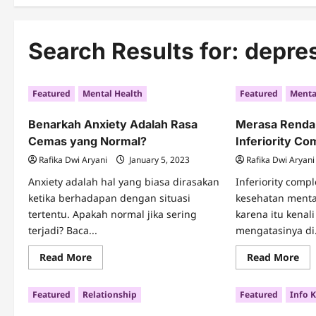
Search Results for:
depres
Featured
Mental Health
Featured
Menta
Benarkah Anxiety Adalah Rasa
Merasa Rendah 
Cemas yang Normal?
Inferiority Co
Rafika Dwi Aryani
January 5, 2023
Rafika Dwi Aryani
Anxiety adalah hal yang biasa dirasakan
Inferiority comp
ketika berhadapan dengan situasi
kesehatan menta
tertentu. Apakah normal jika sering
karena itu kenal
terjadi? Baca...
mengatasinya di.
Read
Re
Read More
Read More
more
mo
about
abo
Benarkah
Me
Featured
Relationship
Featured
Info 
Anxiety
Re
Adalah
Dir
Rasa
Ken