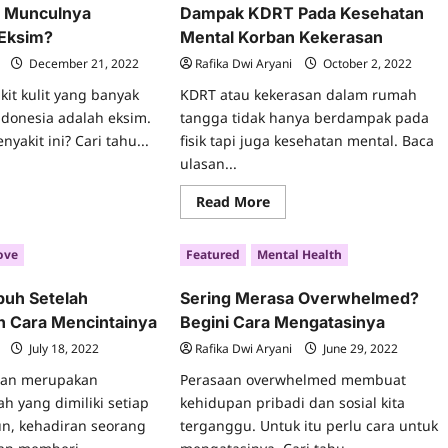
Dengan
 Munculnya
Dampak KDRT Pada Kesehatan
Traveling?
eriority
 Eksim?
Mental Korban Kekerasan
mplex
December 21, 2022
Rafika Dwi Aryani
October 2, 2022
kit kulit yang banyak
KDRT atau kekerasan dalam rumah
ndonesia adalah eksim.
tangga tidak hanya berdampak pada
yakit ini? Cari tahu...
fisik tapi juga kesehatan mental. Baca
ulasan...
ad
re
Read
Read More
ut
more
a
about
nyebab
Dampak
nculnya
ove
Featured
Mental Health
KDRT
yakit
Pada
it
Kesehatan
im?
buh Setelah
Sering Merasa Overwhelmed?
Mental
Korban
n Cara Mencintainya
Begini Cara Mengatasinya
Kekerasan
July 18, 2022
Rafika Dwi Aryani
June 29, 2022
nan merupakan
Perasaan overwhelmed membuat
h yang dimiliki setiap
kehidupan pribadi dan sosial kita
n, kehadiran seorang
terganggu. Untuk itu perlu cara untuk