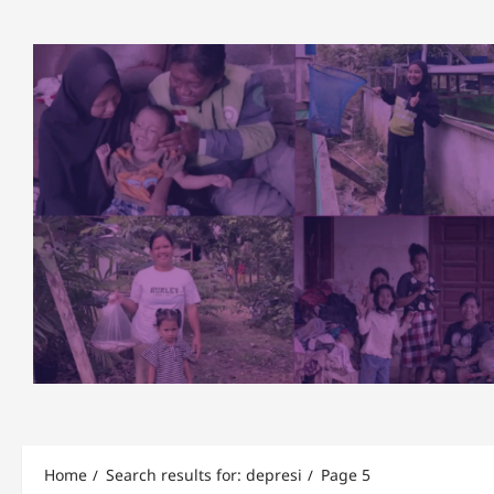
Skip
to
content
Home
Search results for: depresi
Page 5