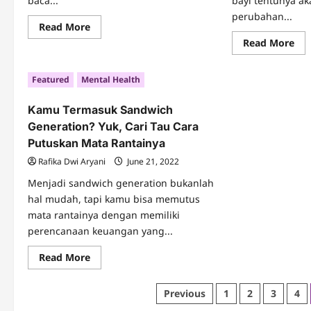
baca...
bayi tentunya a
perubahan...
Read
Read More
more
Re
Read More
about
mo
Sedang
abo
Trending
Pe
di
Featured
Mental Health
Tu
Medsos,
Set
Apa
Mel
Itu
Kamu Termasuk Sandwich
da
Quiet
Car
Quitting?
Generation? Yuk, Cari Tau Cara
Men
Putuskan Mata Rantainya
Rafika Dwi Aryani
June 21, 2022
Menjadi sandwich generation bukanlah
hal mudah, tapi kamu bisa memutus
mata rantainya dengan memiliki
perencanaan keuangan yang...
Read
Read More
more
about
Kamu
Posts
Previous
1
2
3
4
Termasuk
Sandwich