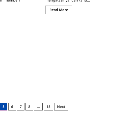
kan memberi
mengatasinya. Cari tahu...
Read
Read More
more
ad
about
re
Sering
ut
Merasa
rubahan
Overwhelmed?
buh
Begini
elah
Cara
ahirkan
Mengatasinya
n
a
cintainya
5
6
7
8
…
15
Next