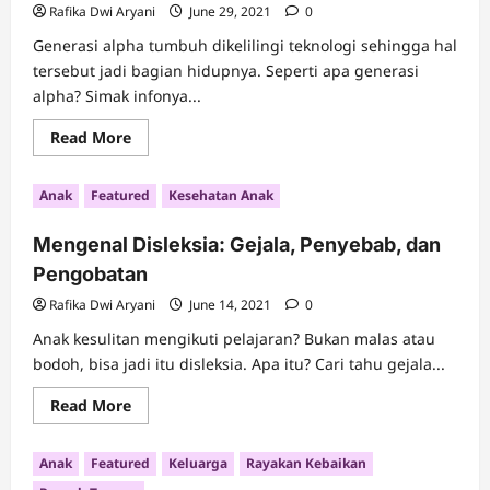
Rafika Dwi Aryani
June 29, 2021
0
Generasi alpha tumbuh dikelilingi teknologi sehingga hal
tersebut jadi bagian hidupnya. Seperti apa generasi
alpha? Simak infonya...
Read
Read More
more
about
Mengenal
Anak
Featured
Kesehatan Anak
Generasi
Alpha
dan
Mengenal Disleksia: Gejala, Penyebab, dan
Karakteristiknya
Pengobatan
Rafika Dwi Aryani
June 14, 2021
0
Anak kesulitan mengikuti pelajaran? Bukan malas atau
bodoh, bisa jadi itu disleksia. Apa itu? Cari tahu gejala...
Read
Read More
more
about
Mengenal
Anak
Featured
Keluarga
Rayakan Kebaikan
Disleksia:
Gejala,