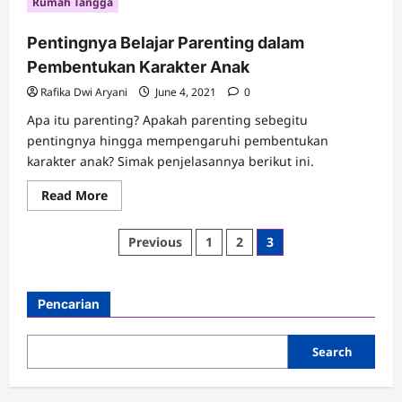
Rumah Tangga
Penyebab,
dan
Pengobatan
Pentingnya Belajar Parenting dalam
Pembentukan Karakter Anak
Rafika Dwi Aryani
June 4, 2021
0
Apa itu parenting? Apakah parenting sebegitu
pentingnya hingga mempengaruhi pembentukan
karakter anak? Simak penjelasannya berikut ini.
Read
Read More
more
about
Pentingnya
Posts
Previous
1
2
3
Belajar
Parenting
pagination
dalam
Pembentukan
Karakter
Pencarian
Anak
Search