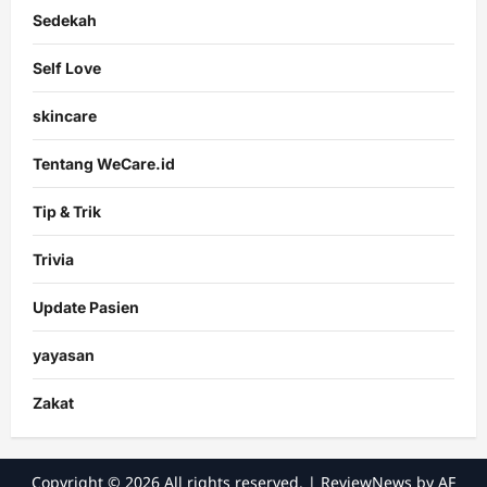
Sedekah
Self Love
skincare
Tentang WeCare.id
Tip & Trik
Trivia
Update Pasien
yayasan
Zakat
Copyright © 2026 All rights reserved.
|
ReviewNews
by AF