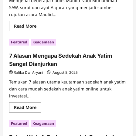
Mengenal beberapa hadits Maulid Nabi Muhammad
SAW, surat dan ayat Alquran yang menjadi sumber
rujukan acara Maulid...
Read
Read More
more
about
Mengenal
Featured
Keagamaan
Hadits
Maulid
Nabi
7 Alasan Mengapa Sedekah Anak Yatim
Muhammad
SAW
Sangat Dianjurkan
di
Indonesia
Rafika Dwi Aryani
August 5, 2025
Temukan 7 alasan utama keutamaan sedekah anak yatim
dan cara mudah sedekah anak yatim online untuk
investasi...
Read
Read More
more
about
7
Featured
Keagamaan
Alasan
Mengapa
Sedekah