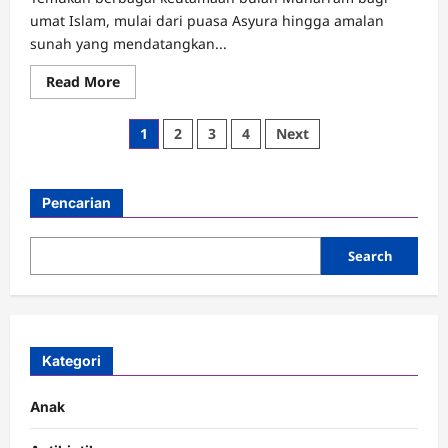
umat Islam, mulai dari puasa Asyura hingga amalan
sunah yang mendatangkan...
Read
Read More
more
about
Keutamaan
Posts
1
2
3
4
Next
Bulan
Muharram:
pagination
Amalan,
Kisah,
dan
Pencarian
Hikmah
Search
Kategori
Anak