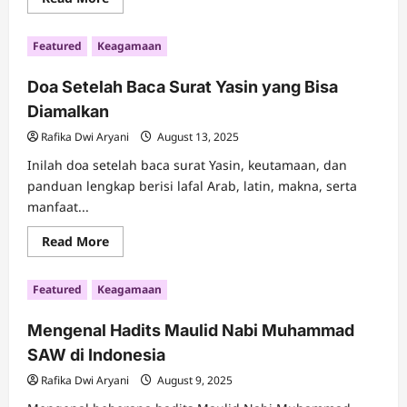
more
about
Viral
Featured
Keagamaan
Ucapan
Sri
Mulyani
Doa Setelah Baca Surat Yasin yang Bisa
Soal
Zakat,
Diamalkan
Pajak
&
Wakaf:
Rafika Dwi Aryani
August 13, 2025
Apa
Bedanya?
Inilah doa setelah baca surat Yasin, keutamaan, dan
panduan lengkap berisi lafal Arab, latin, makna, serta
manfaat...
Read
Read More
more
about
Doa
Featured
Keagamaan
Setelah
Baca
Surat
Mengenal Hadits Maulid Nabi Muhammad
Yasin
yang
SAW di Indonesia
Bisa
Diamalkan
Rafika Dwi Aryani
August 9, 2025