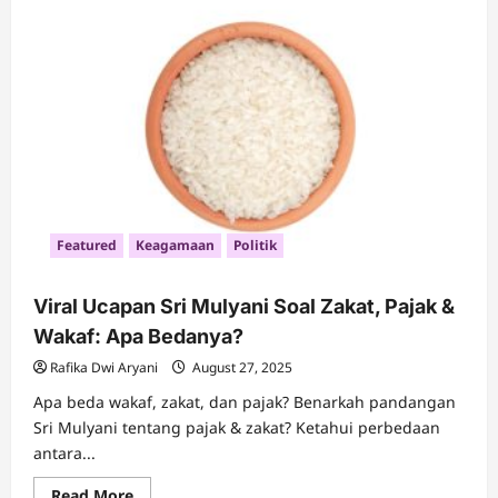
Maulid
Nabi
Muhammad
SAW
Lengkap
dan
Hikmahnya
Featured
Keagamaan
Politik
Viral Ucapan Sri Mulyani Soal Zakat, Pajak &
Wakaf: Apa Bedanya?
Rafika Dwi Aryani
August 27, 2025
Apa beda wakaf, zakat, dan pajak? Benarkah pandangan
Sri Mulyani tentang pajak & zakat? Ketahui perbedaan
antara...
Read
Read More