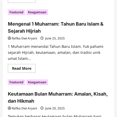
more
about
Rahasia
Featured
Keagamaan
Keutamaan
Sholat
Ashar
Mengenal 1 Muharram: Tahun Baru Islam &
untuk
Kehidupan
Sejarah Hijriah
Rafika Dwi Aryani
June 25, 2025
1 Muharram menandai Tahun Baru Islam. Yuk pahami
sejarah Hijriah, keutamaan, amalan, dan tradisi unik
umat Islam...
Read
Read More
more
about
Mengenal
Featured
Keagamaan
1
Muharram:
Tahun
Keutamaan Bulan Muharram: Amalan, Kisah,
Baru
Islam
dan Hikmah
&
Sejarah
Hijriah
Rafika Dwi Aryani
June 20, 2025
Temukan berbagai keutamaan bulan Muharram bagi