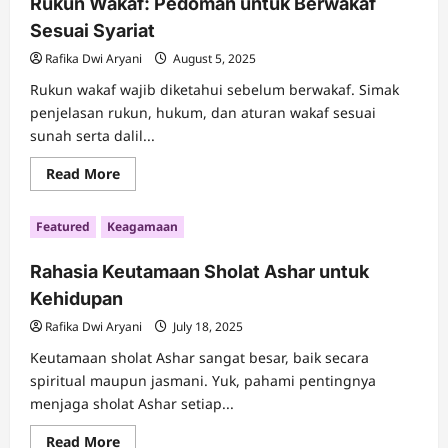
Rukun Wakaf: Pedoman untuk Berwakaf
Anak
Yatim
Sesuai Syariat
Sangat
Dianjurkan
Rafika Dwi Aryani
August 5, 2025
Rukun wakaf wajib diketahui sebelum berwakaf. Simak
penjelasan rukun, hukum, dan aturan wakaf sesuai
sunah serta dalil...
Read
Read More
more
about
Rukun
Featured
Keagamaan
Wakaf:
Pedoman
untuk
Rahasia Keutamaan Sholat Ashar untuk
Berwakaf
Sesuai
Kehidupan
Syariat
Rafika Dwi Aryani
July 18, 2025
Keutamaan sholat Ashar sangat besar, baik secara
spiritual maupun jasmani. Yuk, pahami pentingnya
menjaga sholat Ashar setiap...
Read
Read More