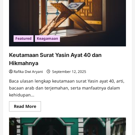
Featured
Keagamaan
Keutamaan Surat Yasin Ayat 40 dan
Hikmahnya
Rafika Dwi Aryani
September 12, 2025
Baca ulasan lengkap keutamaan surat Yasin ayat 40, arti,
bacaan arab dan terjemahan, serta manfaatnya dalam
kehidupan...
Read
Read More
more
about
Keutamaan
Surat
Yasin
Ayat 40