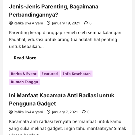
Tradisional
Jenis-Jenis Parenting, Bagaimana
yang
Aman
Perbandingannya?
Rafika Dwi Aryani
January 19, 2021
0
Parenting kerap dianggap remeh oleh semua kalangan.
Padahal, edukasi untuk orang tua adalah hal penting
untuk kebaikan...
Read
Read More
more
about
Jenis-
Berita & Event
Featured
Info Kesehatan
Jenis
Parenting,
Rumah Tangga
Bagaimana
Perbandingannya?
Ini Manfaat Kacamata Anti Radiasi untuk
Pengguna Gadget
Rafika Dwi Aryani
January 7, 2021
0
Kacamata anti radiasi ternyata bermanfaat untuk kamu
yang suka melihat gadget. Ingin tahu manfaatnya? Simak