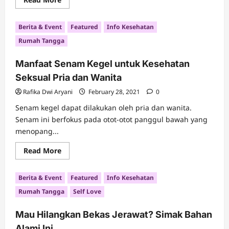
more
about
Pentingnya
Berita & Event
Featured
Info Kesehatan
Belajar
Parenting
Rumah Tangga
dalam
Pembentukan
Karakter
Manfaat Senam Kegel untuk Kesehatan
Anak
Seksual Pria dan Wanita
Rafika Dwi Aryani
February 28, 2021
0
Senam kegel dapat dilakukan oleh pria dan wanita.
Senam ini berfokus pada otot-otot panggul bawah yang
menopang...
Read
Read More
more
about
Manfaat
Berita & Event
Featured
Info Kesehatan
Senam
Kegel
Rumah Tangga
Self Love
untuk
Kesehatan
Seksual
Mau Hilangkan Bekas Jerawat? Simak Bahan
Pria
dan
Alami Ini
Wanita