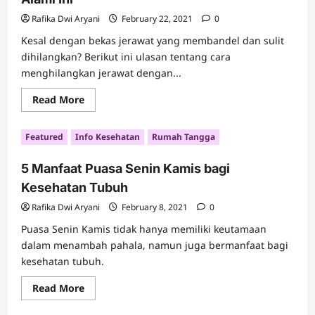
Rafika Dwi Aryani
February 22, 2021
0
Kesal dengan bekas jerawat yang membandel dan sulit
dihilangkan? Berikut ini ulasan tentang cara
menghilangkan jerawat dengan...
Read
Read More
more
about
Mau
Featured
Info Kesehatan
Rumah Tangga
Hilangkan
Bekas
Jerawat?
5 Manfaat Puasa Senin Kamis bagi
Simak
Bahan
Kesehatan Tubuh
Alami
Ini
Rafika Dwi Aryani
February 8, 2021
0
Puasa Senin Kamis tidak hanya memiliki keutamaan
dalam menambah pahala, namun juga bermanfaat bagi
kesehatan tubuh.
Read
Read More
more
about