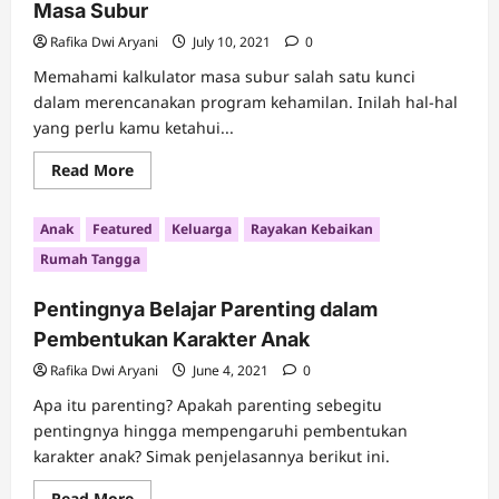
Masa Subur
Rafika Dwi Aryani
July 10, 2021
0
Memahami kalkulator masa subur salah satu kunci
dalam merencanakan program kehamilan. Inilah hal-hal
yang perlu kamu ketahui...
Read
Read More
more
about
Cepat
Anak
Featured
Keluarga
Rayakan Kebaikan
Hamil
dengan
Rumah Tangga
Memahami
Kalkulator
Masa
Pentingnya Belajar Parenting dalam
Subur
Pembentukan Karakter Anak
Rafika Dwi Aryani
June 4, 2021
0
Apa itu parenting? Apakah parenting sebegitu
pentingnya hingga mempengaruhi pembentukan
karakter anak? Simak penjelasannya berikut ini.
Read
Read More