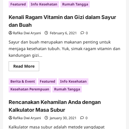
5
Featured
Info Kesehatan
Rumah Tangga
Manfaat
Puasa
Senin
Kenali Ragam Vitamin dan Gizi dalam Sayur
Kamis
bagi
dan Buah
Kesehatan
Tubuh
Rafika Dwi Aryani
February 6, 2021
0
Sayur dan buah merupakan makanan penting untuk
menjaga kesehatan tubuh. Yuk, simak ragam vitamin dan
kandungan gizi...
Read
Read More
more
about
Kenali
Berita & Event
Featured
Info Kesehatan
Ragam
Vitamin
Kesehatan Perempuan
Rumah Tangga
dan
Gizi
dalam
Rencanakan Kehamilan Anda dengan
Sayur
dan
Kalkulator Masa Subur
Buah
Rafika Dwi Aryani
January 30, 2021
0
Kalkulator masa subur adalah metode yangdapat