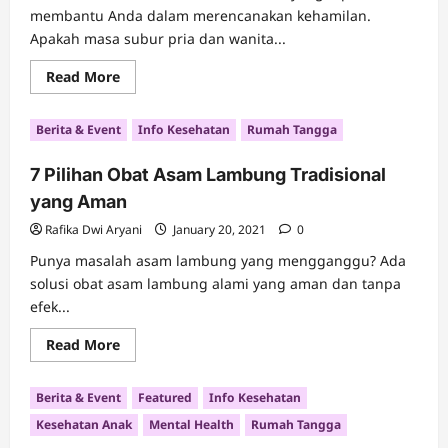
membantu Anda dalam merencanakan kehamilan.
Apakah masa subur pria dan wanita...
Read
Read More
more
about
Rencanakan
Berita & Event
Info Kesehatan
Rumah Tangga
Kehamilan
Anda
dengan
7 Pilihan Obat Asam Lambung Tradisional
Kalkulator
Masa
yang Aman
Subur
Rafika Dwi Aryani
January 20, 2021
0
Punya masalah asam lambung yang mengganggu? Ada
solusi obat asam lambung alami yang aman dan tanpa
efek...
Read
Read More
more
about
7
Berita & Event
Featured
Info Kesehatan
Pilihan
Obat
Kesehatan Anak
Mental Health
Rumah Tangga
Asam
Lambung