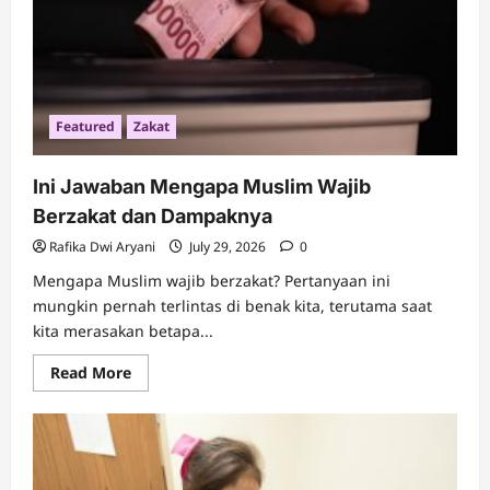
Featured
Zakat
Ini Jawaban Mengapa Muslim Wajib
Berzakat dan Dampaknya
Rafika Dwi Aryani
July 29, 2026
0
Mengapa Muslim wajib berzakat? Pertanyaan ini
mungkin pernah terlintas di benak kita, terutama saat
kita merasakan betapa...
Read
Read More
more
about
Ini
Jawaban
Mengapa
Muslim
Wajib