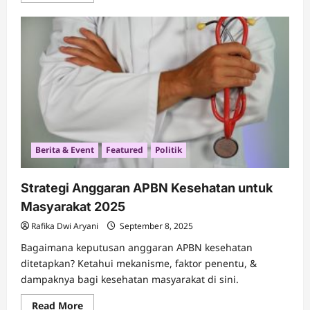
about
Kenali
Apa
Itu
Gas
Air
Mata
Dan
Cara
Mengatasinya
Berita & Event
Featured
Politik
Strategi Anggaran APBN Kesehatan untuk
Masyarakat 2025
Rafika Dwi Aryani
September 8, 2025
Bagaimana keputusan anggaran APBN kesehatan
ditetapkan? Ketahui mekanisme, faktor penentu, &
dampaknya bagi kesehatan masyarakat di sini.
Read
Read More