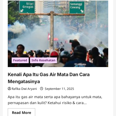
Rekomendasi
Permen
Pengganti
Rokok
Terbaik
untuk
Berhenti
Featured
Info Kesehatan
Kenali Apa Itu Gas Air Mata Dan Cara
Mengatasinya
Rafika Dwi Aryani
September 11, 2025
Apa itu gas air mata serta apa bahayanya untuk mata,
pernapasan dan kulit? Ketahui risiko & cara...
Read
Read More
more