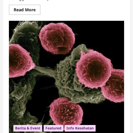
Read
Read More
more
about
Lenacapavir
Obat
Ajaib
Pencegahan
HIV
Terbaru!
Berita & Event
Featured
Info Kesehatan