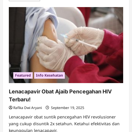
about
Program
KIS:
Akses
Kesehatan
Gratis
untuk
Masyarakat
Featured
Info Kesehatan
Lenacapavir Obat Ajaib Pencegahan HIV
Terbaru!
Rafika Dwi Aryani
September 19, 2025
Lenacapavir obat suntik pencegahan HIV revolusioner
yang cukup disuntik 2x setahun. Ketahui efektivitas dan
keunggulan lenacapavir.