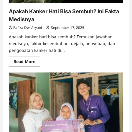
Apakah Kanker Hati Bisa Sembuh? Ini Fakta
Medisnya
Rafika Dwi Aryani
September 17, 2025
Apakah kanker hati bisa sembuh? Temukan jawaban
medisnya, faktor kesembuhan, gejala, penyebab, dan
pengobatan kanker hati di...
Read
Read More
more
about
Apakah
Kanker
Hati
Bisa
Sembuh?
Ini
Fakta
Medisnya