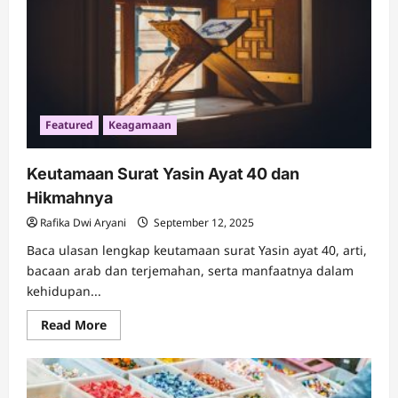
Anak
Indonesia
Featured
Keagamaan
Keutamaan Surat Yasin Ayat 40 dan
Hikmahnya
Rafika Dwi Aryani
September 12, 2025
Baca ulasan lengkap keutamaan surat Yasin ayat 40, arti,
bacaan arab dan terjemahan, serta manfaatnya dalam
kehidupan...
Read
Read More
more
about
Keutamaan
Surat
Yasin