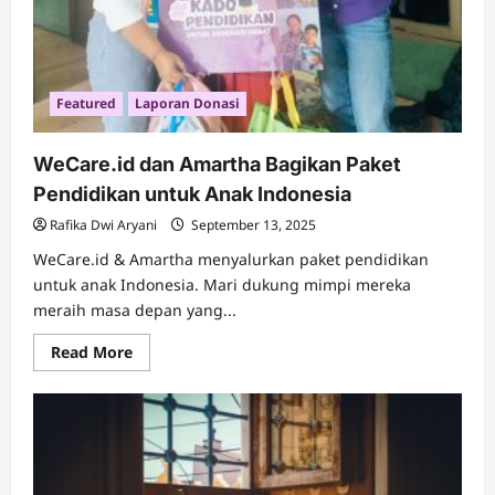
Featured
Laporan Donasi
WeCare.id dan Amartha Bagikan Paket
Pendidikan untuk Anak Indonesia
Rafika Dwi Aryani
September 13, 2025
WeCare.id & Amartha menyalurkan paket pendidikan
untuk anak Indonesia. Mari dukung mimpi mereka
meraih masa depan yang...
Read
Read More
more
about
WeCare.id
dan
Amartha
Bagikan
Paket
Pendidikan
untuk