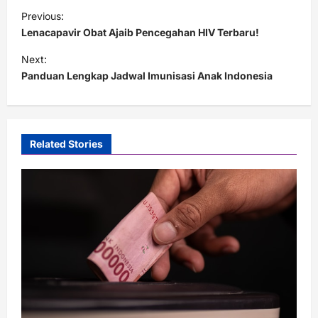
P
Previous:
o
Lenacapavir Obat Ajaib Pencegahan HIV Terbaru!
s
Next:
t
Panduan Lengkap Jadwal Imunisasi Anak Indonesia
n
a
v
Related Stories
i
g
a
t
i
o
n