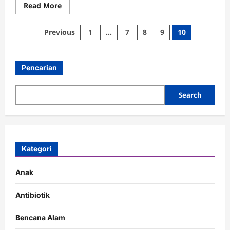
Read
Read More
more
about
Apa
Posts
Previous
1
…
7
8
9
10
itu
Pandemi
pagination
COVID-
19
yang
Pencarian
Sedang
Dihadapi
Dunia?
Search
Kategori
Anak
Antibiotik
Bencana Alam