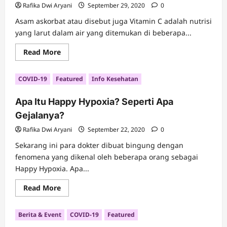
Rafika Dwi Aryani
September 29, 2020
0
Asam askorbat atau disebut juga Vitamin C adalah nutrisi
yang larut dalam air yang ditemukan di beberapa...
Read
Read More
more
about
Berapa
COVID-19
Featured
Info Kesehatan
Banyak
Vitamin
C
Apa Itu Happy Hypoxia? Seperti Apa
yang
Diperlukan
Gejalanya?
Tubuh
Kita?
Rafika Dwi Aryani
September 22, 2020
0
Sekarang ini para dokter dibuat bingung dengan
fenomena yang dikenal oleh beberapa orang sebagai
Happy Hypoxia. Apa...
Read
Read More
more
about
Apa
Berita & Event
COVID-19
Featured
Itu
Happy