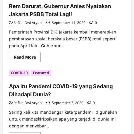
Hypoxia?
Rem Darurat, Gubernur Anies Nyatakan
Seperti
Apa
Jakarta PSBB Total Lagi!
Gejalanya?
Rafika Dwi Aryani
September 11, 2020
0
Pemerintah Provinsi DKI Jakarta kembali menerapkan
pembatasan sosial berskala besar (PSBB) total seperti
pada April lalu. Gubernur...
Read
Read More
more
about
Rem
COVID-19
Featured
Darurat,
Gubernur
Anies
Apa itu Pandemi COVID-19 yang Sedang
Nyatakan
Jakarta
Dihadapi Dunia?
PSBB
Total
Lagi!
Rafika Dwi Aryani
September 3, 2020
0
Sering kali kita mendengar kata ‘pandemi’ digunakan
untuk mendeskiripsikan apa yang terjadi di dunia ini
dengan menyebar...