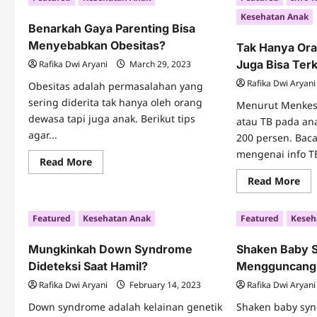
Screen
Sun
Kesehatan Anak
Time
Benarkah Gaya Parenting Bisa
Anak
Menyebabkan Obesitas?
Tak Hanya Or
Juga Bisa Ter
Rafika Dwi Aryani
March 29, 2023
Rafika Dwi Aryani
Obesitas adalah permasalahan yang
sering diderita tak hanya oleh orang
Menurut Menkes 
dewasa tapi juga anak. Berikut tips
atau TB pada an
agar...
200 persen. Bac
mengenai info TB
Read
Read More
more
Re
about
Read More
mo
Benarkah
abo
Gaya
Tak
Parenting
Featured
Kesehatan Anak
Featured
Keseh
Ha
Bisa
Or
Menyebabkan
De
Obesitas?
Mungkinkah Down Syndrome
Shaken Baby 
An
Jug
Dideteksi Saat Hamil?
Mengguncangk
Bis
Ter
Rafika Dwi Aryani
February 14, 2023
Rafika Dwi Aryani
TB
Down syndrome adalah kelainan genetik
Shaken baby syn