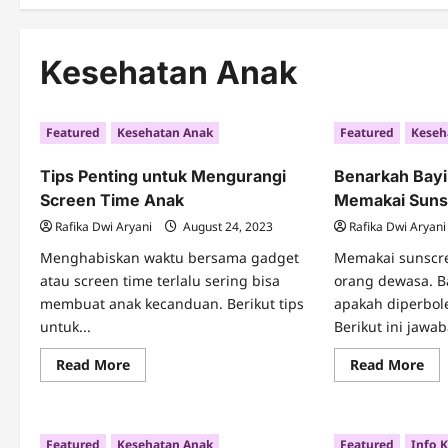
Kesehatan Anak
Featured
Kesehatan Anak
Featured
Keseh
Tips Penting untuk Mengurangi
Benarkah Bayi
Screen Time Anak
Memakai Suns
Rafika Dwi Aryani
August 24, 2023
Rafika Dwi Aryani
Menghabiskan waktu bersama gadget
Memakai sunscr
atau screen time terlalu sering bisa
orang dewasa. B
membuat anak kecanduan. Berikut tips
apakah diperbo
untuk...
Berikut ini jawab
Read
Re
Read More
Read More
more
mo
about
abo
Tips
Ben
Penting
Bay
untuk
Dip
Featured
Kesehatan Anak
Featured
Info 
Mengurangi
Me