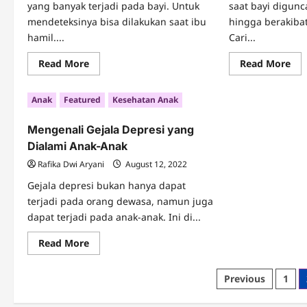
yang banyak terjadi pada bayi. Untuk
saat bayi digun
mendeteksinya bisa dilakukan saat ibu
hingga berakibat
hamil....
Cari...
Read
Re
Read More
Read More
more
mo
about
abo
Mungkinkah
Sh
Anak
Featured
Kesehatan Anak
Down
Ba
Syndrome
Sy
Dideteksi
Ba
Mengenali Gejala Depresi yang
Saat
Me
Hamil?
Bay
Dialami Anak-Anak
Rafika Dwi Aryani
August 12, 2022
Gejala depresi bukan hanya dapat
terjadi pada orang dewasa, namun juga
dapat terjadi pada anak-anak. Ini di...
Read
Read More
more
about
Mengenali
Posts
Previous
1
Gejala
Depresi
pagination
yang