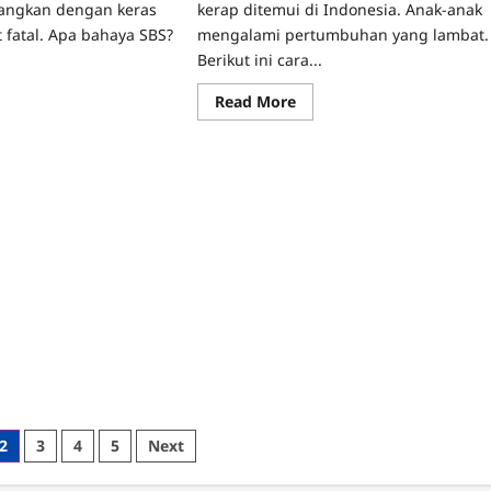
cangkan dengan keras
kerap ditemui di Indonesia. Anak-anak
 fatal. Apa bahaya SBS?
mengalami pertumbuhan yang lambat.
Berikut ini cara...
ad
Read
Read More
re
more
ut
about
aken
Perbaikan
by
Pola
ndrome,
Makan
haya
Anak
ngguncangkan
Untuk
i
Mencegah
Stunting
2
3
4
5
Next