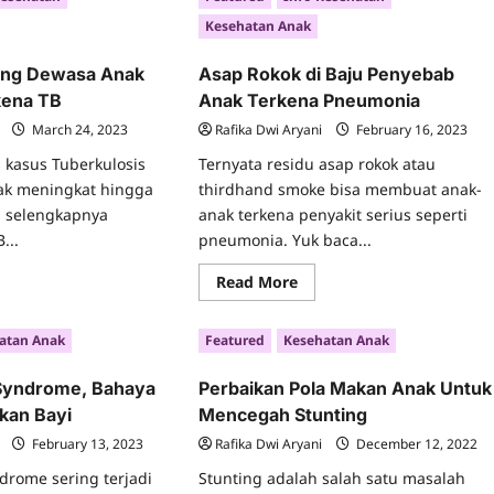
W:
screen?
Kesehatan Anak
Apakah
Ini
Berbahaya
ang Dewasa Anak
Asap Rokok di Baju Penyebab
untuk
Anak?
kena TB
Anak Terkena Pneumonia
March 24, 2023
Rafika Dwi Aryani
February 16, 2023
kasus Tuberkulosis
Ternyata residu asap rokok atau
ak meningkat hingga
thirdhand smoke bisa membuat anak-
a selengkapnya
anak terkena penyakit serius seperti
...
pneumonia. Yuk baca...
ad
Read
Read More
re
more
ut
about
Asap
atan Anak
Featured
Kesehatan Anak
nya
Rokok
ang
di
wasa
Baju
Syndrome, Bahaya
Perbaikan Pola Makan Anak Untuk
ak
Penyebab
a
Anak
an Bayi
Mencegah Stunting
a
Terkena
kena
Pneumonia
February 13, 2023
Rafika Dwi Aryani
December 12, 2022
drome sering terjadi
Stunting adalah salah satu masalah