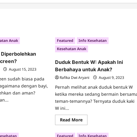
atan Anak
Featured
Info Kesehatan
Kesehatan Anak
 Diperbolehkan
creen?
Duduk Bentuk W: Apakah Ini
Berbahaya untuk Anak?
August 15, 2023
Rafika Dwi Aryani
August 9, 2023
een sudah biasa pada
agaimana dengan bayi,
Pernah melihat anak duduk bentuk W
lehkan dan aman?
ketika mereka sedang bermain bersam
an...
teman-temannya? Ternyata duduk kaki
W ini...
ad
re
Read
ut
Read More
more
arkah
about
i
Duduk
erbolehkan
Kesehatan
Featured
Info Kesehatan
Bentuk
makai