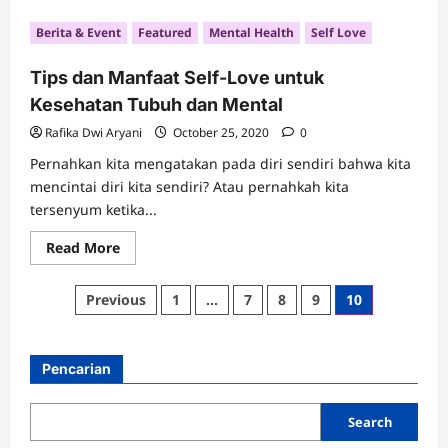
about
Manfaat
Berita & Event
Featured
Mental Health
Self Love
Psikologis
Main
Catur
Tips dan Manfaat Self-Love untuk
ala
The
Kesehatan Tubuh dan Mental
Queen’s
Gambit
Rafika Dwi Aryani
October 25, 2020
0
Pernahkan kita mengatakan pada diri sendiri bahwa kita
mencintai diri kita sendiri? Atau pernahkah kita
tersenyum ketika...
Read
Read More
more
about
Tips
Posts
Previous
1
…
7
8
9
10
dan
Manfaat
pagination
Self-
Love
untuk
Pencarian
Kesehatan
Tubuh
dan
Mental
Search