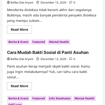
Rafika Dwi Aryani
December 15, 2020
0
Menderita disleksia tidak berarti akhir dari segalanya.
Buktinya, masih ada banyak penderita penyakit disleksia
yang mampu sukses...
Read
Read More
more
about
Mengenal
Berita & Event
Featured
Mental Health
4
Tokoh
Sukses
Cara Mudah Bakti Sosial di Panti Asuhan
Penderita
Disleksia
Rafika Dwi Aryani
December 12, 2020
0
Panti asuhan kerap menjadi objek bakti sosial. Kamu
juga ingin melakukannya? Yuk, cari tahu cara bakti
sosial...
Read
Read More
more
about
Cara
Berita & Event
Featured
Info Kesehatan
Mental Health
Mudah
Bakti
Self Love