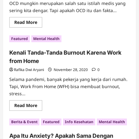
OCD mungkin merupakan salah satu istilah medis yang
sering kita dengar. Tapi apakah OCD itu dan fakta...
Read
Read More
more
about
4
Featured
Mental Health
Hal
Penting
Yang
Kenali Tanda-Tanda Burnout Karena Work
Harus
Diketahui
from Home
Tentang
OCD
Rafika Dwi Aryani
November 28, 2020
0
Selama pandemi, banyak pekerja yang kerja dari rumah.
Tapi, Work From Home (WFH) bisa membuat burnout,
stress...
Read
Read More
more
about
Kenali
Berita & Event
Featured
Info Kesehatan
Mental Health
Tanda-
Tanda
Burnout
Apa Itu Anxiety? Apakah Sama Dengan
Karena