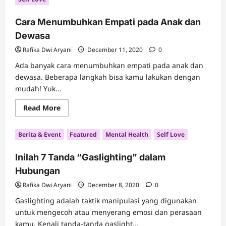
Sosial
di
Panti
Cara Menumbuhkan Empati pada Anak dan
Asuhan
Dewasa
Rafika Dwi Aryani
December 11, 2020
0
Ada banyak cara menumbuhkan empati pada anak dan
dewasa. Beberapa langkah bisa kamu lakukan dengan
mudah! Yuk...
Read
Read More
more
about
Cara
Berita & Event
Featured
Mental Health
Self Love
Menumbuhkan
Empati
pada
Inilah 7 Tanda “Gaslighting” dalam
Anak
dan
Hubungan
Dewasa
Rafika Dwi Aryani
December 8, 2020
0
Gaslighting adalah taktik manipulasi yang digunakan
untuk mengecoh atau menyerang emosi dan perasaan
kamu. Kenali tanda-tanda gaslight...