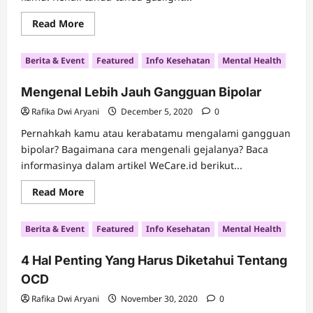
Read
Read More
more
about
Inilah
Berita & Event
Featured
Info Kesehatan
Mental Health
7
Tanda
“Gaslighting”
Mengenal Lebih Jauh Gangguan Bipolar
dalam
Hubungan
Rafika Dwi Aryani
December 5, 2020
0
Pernahkah kamu atau kerabatamu mengalami gangguan
bipolar? Bagaimana cara mengenali gejalanya? Baca
informasinya dalam artikel WeCare.id berikut...
Read
Read More
more
about
Mengenal
Berita & Event
Featured
Info Kesehatan
Mental Health
Lebih
Jauh
Gangguan
4 Hal Penting Yang Harus Diketahui Tentang
Bipolar
OCD
Rafika Dwi Aryani
November 30, 2020
0