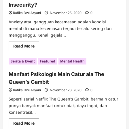
Work
Insecurity?
from
Home
Rafika Dwi Aryani
November 25, 2020
0
Anxiety atau gangguan kecemasan adalah kondisi
mental di mana kecemasan terjadi terlalu sering dan
mengganggu. Kenali gejala...
Read
Read More
more
about
Apa
Berita & Event
Featured
Mental Health
Itu
Anxiety?
Apakah
Manfaat Psikologis Main Catur ala The
Sama
Dengan
Queen’s Gambit
Insecurity?
Rafika Dwi Aryani
November 23, 2020
0
Seperti serial Netflix The Queen's Gambit, bermain catur
punya banyak manfaat untuk otak, daya ingat, dan
konsentrasi!...
Read
Read More
more