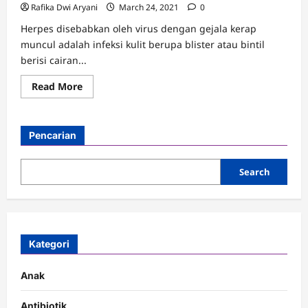
Rafika Dwi Aryani
March 24, 2021
0
Herpes disebabkan oleh virus dengan gejala kerap
muncul adalah infeksi kulit berupa blister atau bintil
berisi cairan...
Read
Read More
more
about
Herpes:
Pengertian,
Asal
Pencarian
Usul,
Gejala,
Penyebab,
dan
Search
Cara
Mengobatinya
Kategori
Anak
Antibiotik