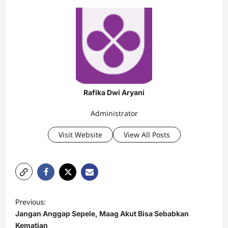
Rafika Dwi Aryani
Administrator
Visit Website
View All Posts
P
Previous:
o
Jangan Anggap Sepele, Maag Akut Bisa Sebabkan
s
Kematian