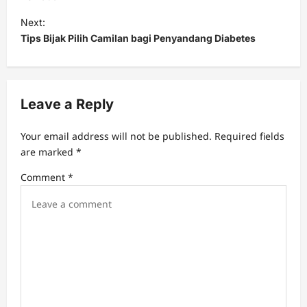
t
Next:
Tips Bijak Pilih Camilan bagi Penyandang Diabetes
n
a
v
Leave a Reply
i
g
Your email address will not be published.
Required fields
a
are marked
*
t
Comment
*
i
o
n