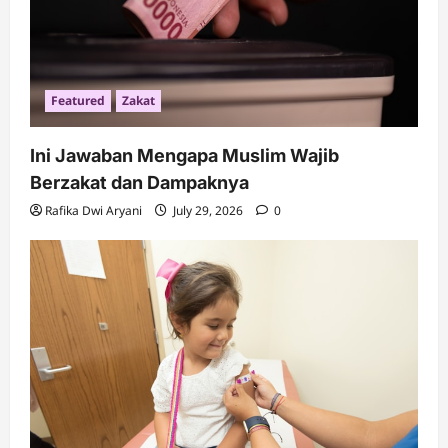
n
Featured
Zakat
Ini Jawaban Mengapa Muslim Wajib
Berzakat dan Dampaknya
Rafika Dwi Aryani
July 29, 2026
0