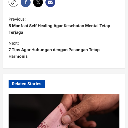
P
Previous:
o
5 Manfaat Self Healing Agar Kesehatan Mental Tetap
s
Terjaga
t
Next:
7 Tips Agar Hubungan dengan Pasangan Tetap
n
Harmonis
a
v
i
Related Stories
g
a
t
i
o