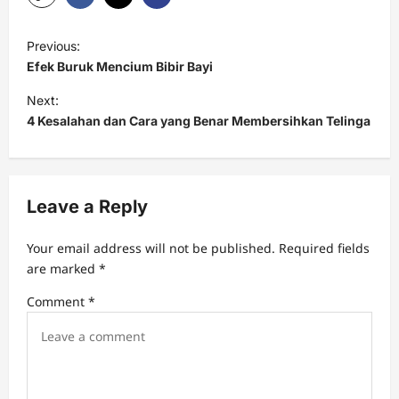
P
Previous:
o
Efek Buruk Mencium Bibir Bayi
s
Next:
t
4 Kesalahan dan Cara yang Benar Membersihkan Telinga
n
a
v
Leave a Reply
i
Your email address will not be published.
Required fields
g
are marked
*
a
Comment
*
t
i
o
n