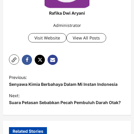
Rafika Dwi Aryani
Administrator
Visit Website
View All Posts
P
Previous:
o
Senyawa Kimia Berbahaya Dalam Mi Instan Indonesia
s
Next:
t
Suara Petasan Sebabkan Pecah Pembuluh Darah Otak?
n
a
v
Related Stories