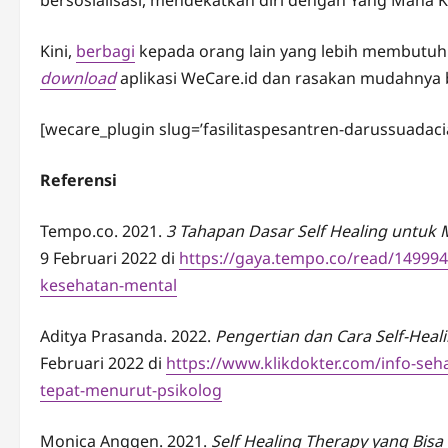
bersosialisasi, mendekatkan diri dengan Yang Maha 
Kini,
berbagi
kepada orang lain yang lebih membutuhk
download
aplikasi WeCare.id dan rasakan mudahnya
[wecare_plugin slug=’fasilitaspesantren-darussuadaci
Referensi
Tempo.co. 2021.
3 Tahapan Dasar Self Healing untuk
9 Februari 2022 di
https://gaya.tempo.co/read/149994
kesehatan-mental
Aditya Prasanda. 2022.
Pengertian dan Cara Self-Heal
Februari 2022 di
https://www.klikdokter.com/info-seh
tepat-menurut-psikolog
Monica Anggen. 2021.
Self Healing Therapy yang Bis