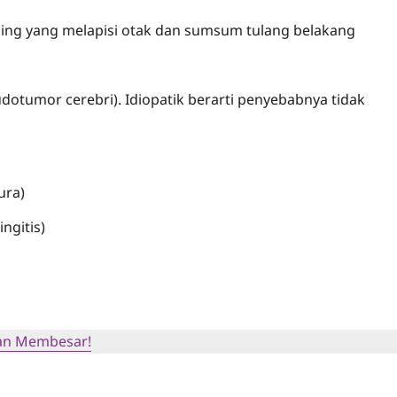
ening yang melapisi otak dan sumsum tulang belakang
eudotumor cerebri). Idiopatik berarti penyebabnya tidak
ura)
ngitis)
ian Membesar!