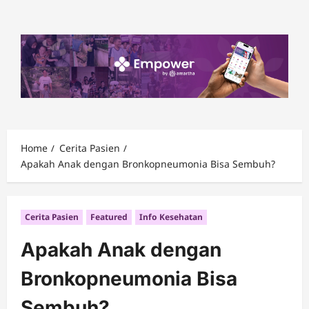
Skip
to
content
Home
Cerita Pasien
Apakah Anak dengan Bronkopneumonia Bisa Sembuh?
Cerita Pasien
Featured
Info Kesehatan
Apakah Anak dengan
Bronkopneumonia Bisa
Sembuh?