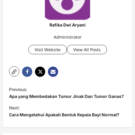
Rafika Dwi Aryani
Administrator
Visit Website
View All Posts
P
Previous:
o
Apa yang Membedakan Tumor Jinak Dan Tumor Ganas?
s
Next:
t
Cara Mengetahui Apakah Bentuk Kepala Bayi Normal?
n
a