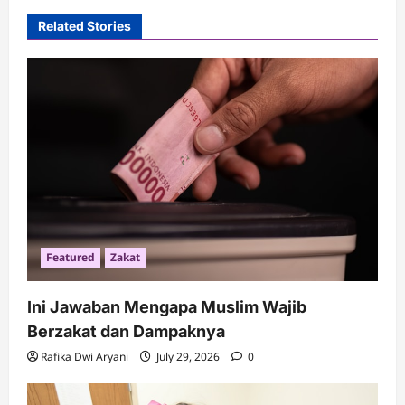
v
Related Stories
i
g
a
t
i
o
n
Featured
Zakat
Ini Jawaban Mengapa Muslim Wajib
Berzakat dan Dampaknya
Rafika Dwi Aryani
July 29, 2026
0