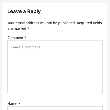
a
v
Leave a Reply
i
Your email address will not be published.
Required fields
g
are marked
*
a
Comment
*
t
i
o
n
Name
*