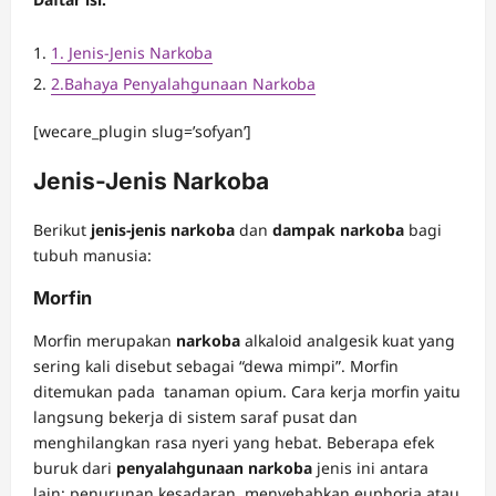
1. Jenis-Jenis Narkoba
2.Bahaya Penyalahgunaan Narkoba
[wecare_plugin slug=’sofyan’]
Jenis-Jenis Narkoba
Berikut
jenis-jenis narkoba
dan
dampak narkoba
bagi
tubuh manusia:
Morfin
Morfin merupakan
narkoba
alkaloid analgesik kuat yang
sering kali disebut sebagai “dewa mimpi”. Morfin
ditemukan pada tanaman opium. Cara kerja morfin yaitu
langsung bekerja di sistem saraf pusat dan
menghilangkan rasa nyeri yang hebat. Beberapa efek
buruk dari
penyalahgunaan narkoba
jenis ini antara
lain: penurunan kesadaran, menyebabkan euphoria atau