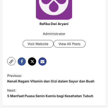
Rafika Dwi Aryani
Administrator
Visit Website
View All Posts
P
Previous:
o
Kenali Ragam Vitamin dan Gizi dalam Sayur dan Buah
s
Next:
t
5 Manfaat Puasa Senin Kamis bagi Kesehatan Tubuh
n