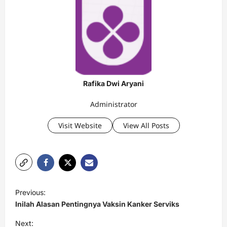
Rafika Dwi Aryani
Administrator
Visit Website
View All Posts
P
Previous:
o
Inilah Alasan Pentingnya Vaksin Kanker Serviks
s
Next: