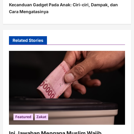
t
Kecanduan Gadget Pada Anak: Ciri-ciri, Dampak, dan
Cara Mengatasinya
n
a
v
i
Related Stories
g
a
t
i
o
n
Featured
Zakat
Ini Jawaban Mengapa Muslim Wajib