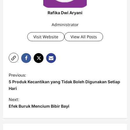
Rafika Dwi Aryani
Administrator
Visit Website
View All Posts
P
Previous:
o
5 Produk Kecantikan yang Tidak Boleh Digunakan Setiap
s
Hari
t
Next:
Efek Buruk Mencium Bibir Bayi
n
a
v