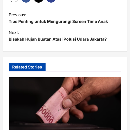
P
Previous:
o
Tips Penting untuk Mengurangi Screen Time Anak
s
Next:
t
Bisakah Hujan Buatan Atasi Polusi Udara Jakarta?
n
a
v
Related Stories
i
g
a
t
i
o
n