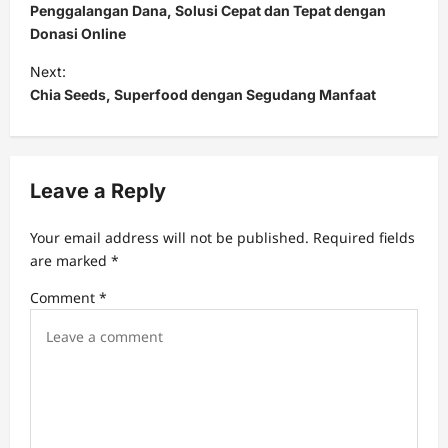
o
Penggalangan Dana, Solusi Cepat dan Tepat dengan
s
Donasi Online
t
Next:
Chia Seeds, Superfood dengan Segudang Manfaat
n
a
v
Leave a Reply
i
g
Your email address will not be published.
Required fields
a
are marked
*
t
Comment
*
i
o
n