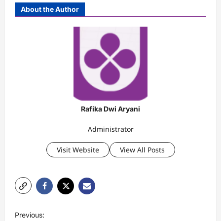
About the Author
Rafika Dwi Aryani
Administrator
Visit Website
View All Posts
P
Previous: