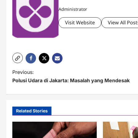
Administrator
Visit Website
View All Post
P
Previous:
Polusi Udara di Jakarta: Masalah yang Mendesak
o
s
t
Related Stories
n
a