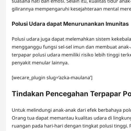
suasana hati dan emosi. Selain itu, kualitas tidur an
gilirannya mempengaruhi kesejahteraan mental mere
Polusi Udara dapat Menurunankan Imunitas
Polusi udara juga dapat melemahkan sistem kekebal
mengganggu fungsi sel-sel imun dan membuat anak-an
terpapar polusi udara memiliki risiko lebih tinggi te
penyakit menular lainnya.
[wecare_plugin slug=’azka-maulana’]
Tindakan Pencegahan Terpapar Po
Untuk melindungi anak-anak dari efek berbahaya pol
Orang tua dapat memantau kualitas udara di lingkun
ruangan pada hari-hari dengan tingkat polusi tinggi