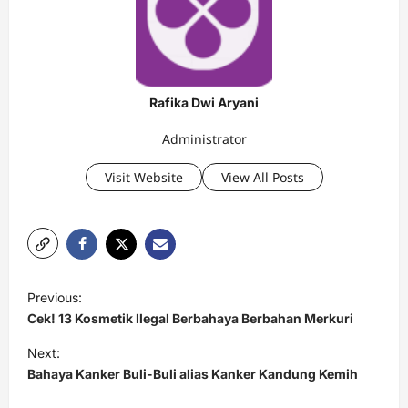
Rafika Dwi Aryani
Administrator
Visit Website
View All Posts
P
Previous:
o
Cek! 13 Kosmetik Ilegal Berbahaya Berbahan Merkuri
s
Next:
t
Bahaya Kanker Buli-Buli alias Kanker Kandung Kemih
n