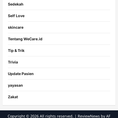
Sedekah
Self Love
skincare
Tentang WeCare.id
Tip & Trik
Trivia
Update Pasien
yayasan
Zakat
Copyright © 2026 All rights reserved.
|
ReviewNews
by AF