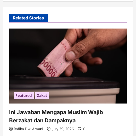
a
v
Related Stories
i
g
a
t
i
o
n
Featured
Zakat
Ini Jawaban Mengapa Muslim Wajib
Berzakat dan Dampaknya
Rafika Dwi Aryani
July 29, 2026
0