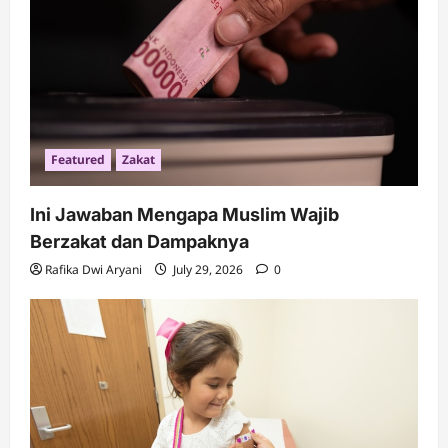
t
i
o
n
Featured
Zakat
Ini Jawaban Mengapa Muslim Wajib
Berzakat dan Dampaknya
Rafika Dwi Aryani
July 29, 2026
0