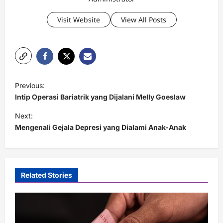
Visit Website
View All Posts
P
Previous:
o
Intip Operasi Bariatrik yang Dijalani Melly Goeslaw
s
Next:
t
Mengenali Gejala Depresi yang Dialami Anak-Anak
n
a
v
Related Stories
i
g
a