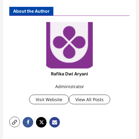
About the Author
Rafika Dwi Aryani
Administrator
Visit Website
View All Posts
P