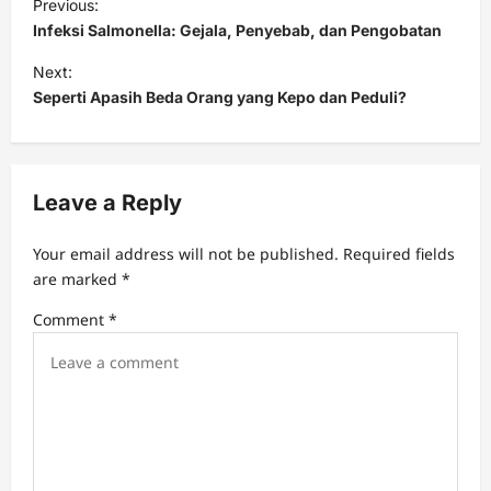
Previous:
o
Infeksi Salmonella: Gejala, Penyebab, dan Pengobatan
s
Next:
t
Seperti Apasih Beda Orang yang Kepo dan Peduli?
n
a
v
Leave a Reply
i
Your email address will not be published.
Required fields
g
are marked
*
a
Comment
*
t
i
o
n