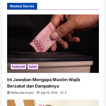
v
Related Stories
i
g
a
t
i
o
n
Featured
Zakat
Ini Jawaban Mengapa Muslim Wajib
Berzakat dan Dampaknya
Rafika Dwi Aryani
July 29, 2026
0