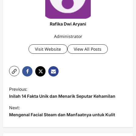
Rafika Dwi Aryani
Administrator
Visit Website
View All Posts
P
Previous:
o
Inilah 14 Fakta Unik dan Menarik Seputar Kehamilan
s
Next:
t
Mengenal Facial Steam dan Manfaatnya untuk Kulit
n
a