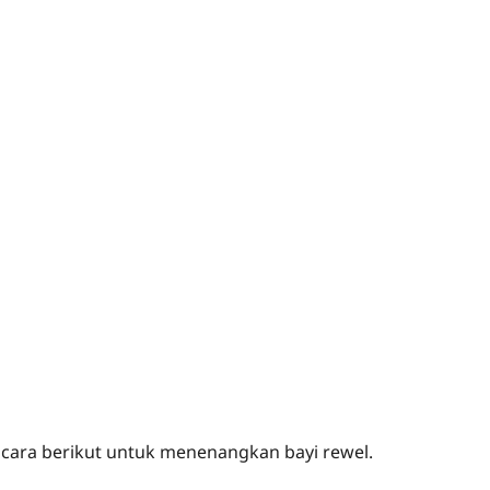
cara berikut untuk menenangkan bayi rewel.