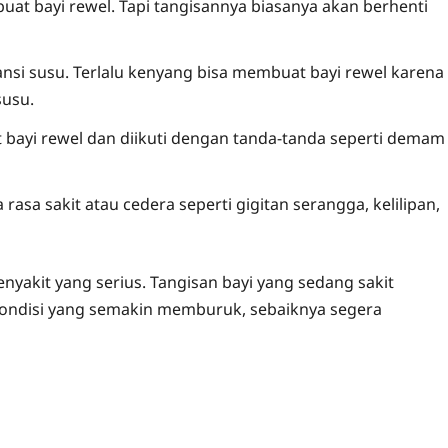
uat bayi rewel. Tapi tangisannya biasanya akan berhenti
nsi susu. Terlalu kenyang bisa membuat bayi rewel karena
susu.
t bayi rewel dan diikuti dengan tanda-tanda seperti demam
 rasa sakit atau cedera seperti gigitan serangga, kelilipan,
nyakit yang serius. Tangisan bayi yang sedang sakit
kondisi yang semakin memburuk, sebaiknya segera