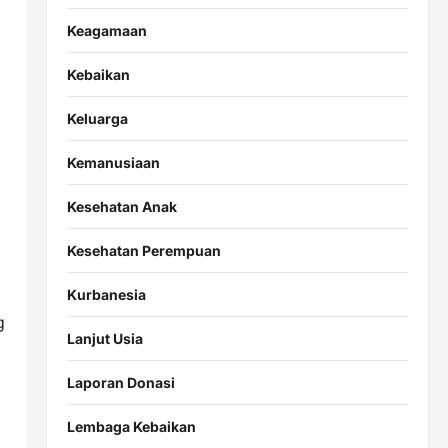
Keagamaan
Kebaikan
Keluarga
Kemanusiaan
Kesehatan Anak
Kesehatan Perempuan
Kurbanesia
g
Lanjut Usia
Laporan Donasi
Lembaga Kebaikan