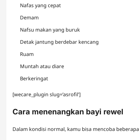
Nafas yang cepat
Demam
Nafsu makan yang buruk
Detak jantung berdebar kencang
Ruam
Muntah atau diare
Berkeringat
[wecare_plugin slug=’asrofil’]
Cara menenangkan bayi rewel
Dalam kondisi normal, kamu bisa mencoba beberapa 