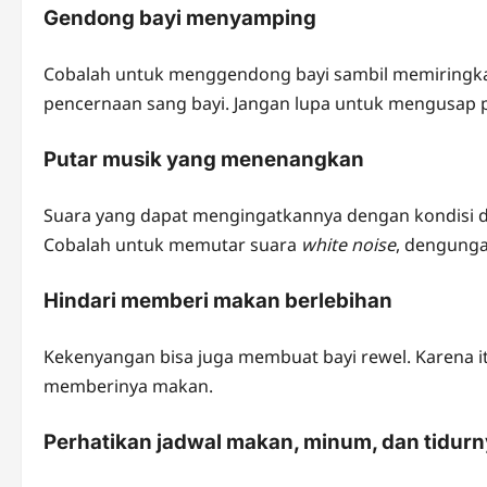
Gendong bayi menyamping
Cobalah untuk menggendong bayi sambil memiringkan
pencernaan sang bayi. Jangan lupa untuk mengusap
Putar musik yang menenangkan
Suara yang dapat mengingatkannya dengan kondisi di
Cobalah untuk memutar suara
white noise
, dengunga
Hindari memberi makan berlebihan
Kekenyangan bisa juga membuat bayi rewel. Karena i
memberinya makan.
Perhatikan jadwal makan, minum, dan tidur