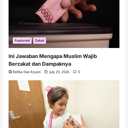
n
Featured
Zakat
Ini Jawaban Mengapa Muslim Wajib
Berzakat dan Dampaknya
Rafika Dwi Aryani
July 29, 2026
0