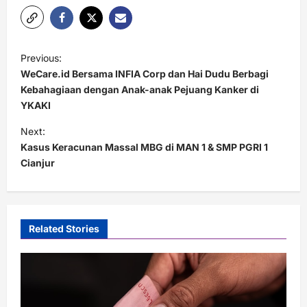
P
Previous:
o
WeCare.id Bersama INFIA Corp dan Hai Dudu Berbagi
s
Kebahagiaan dengan Anak-anak Pejuang Kanker di
YKAKI
t
Next:
n
Kasus Keracunan Massal MBG di MAN 1 & SMP PGRI 1
a
Cianjur
v
i
g
Related Stories
a
t
i
o