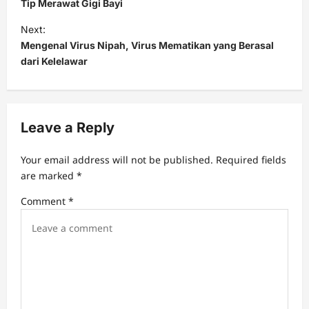
o
Tip Merawat Gigi Bayi
s
Next:
t
Mengenal Virus Nipah, Virus Mematikan yang Berasal
dari Kelelawar
n
a
v
Leave a Reply
i
g
Your email address will not be published.
Required fields
a
are marked
*
t
Comment
*
i
o
n