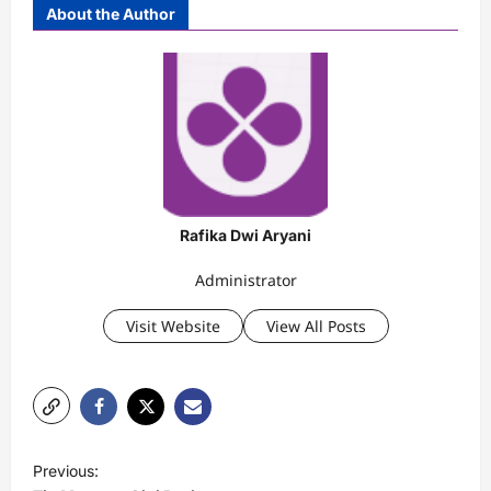
About the Author
Rafika Dwi Aryani
Administrator
Visit Website
View All Posts
P
Previous: