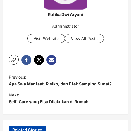
Rafika Dwi Aryani
Administrator
Visit Website
View All Posts
P
Previous:
o
Apa Saja Manfaat, Risiko, dan Efek Samping Sunat?
s
Next:
t
Self-Care yang Bisa Dilakukan di Rumah
n
a
v
Related Stories