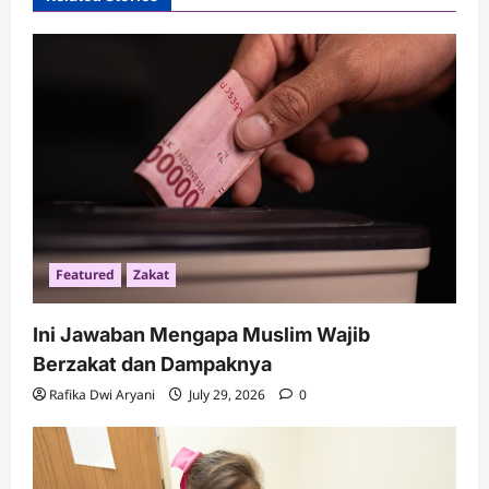
i
g
a
t
i
o
n
Featured
Zakat
Ini Jawaban Mengapa Muslim Wajib
Berzakat dan Dampaknya
Rafika Dwi Aryani
July 29, 2026
0