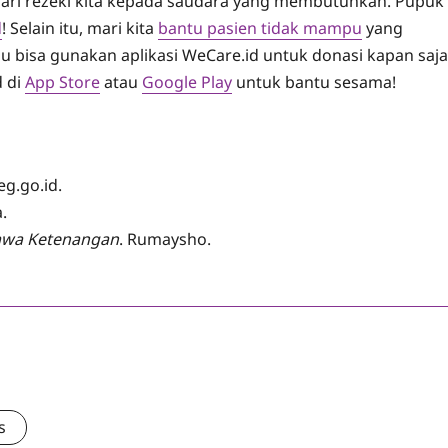
t dari rezeki kita kepada saudara yang membutuhkan. Pupuk
d
! Selain itu, mari kita
bantu pasien tidak mampu
yang
 bisa gunakan aplikasi WeCare.id untuk donasi kapan saja
d di
App Store
atau
Google Play
untuk bantu sesama!
eg.go.id.
.
awa Ketenangan
. Rumaysho.
s