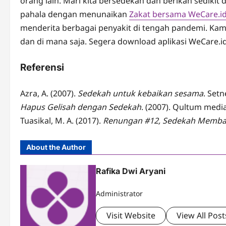
orang lain. Mari kita bersedekah dan berikan sediki
pahala dengan menunaikan
Zakat bersama WeCare.i
menderita berbagai penyakit di tengah pandemi. Kamu
dan di mana saja. Segera download aplikasi WeCare.i
Referensi
Azra, A. (2007).
Sedekah untuk kebaikan sesama
. Setn
Hapus Gelisah dengan Sedekah
. (2007). Qultum media
Tuasikal, M. A. (2017).
Renungan #12, Sedekah Memb
About the Author
Rafika Dwi Aryani
Administrator
Visit Website
View All Post