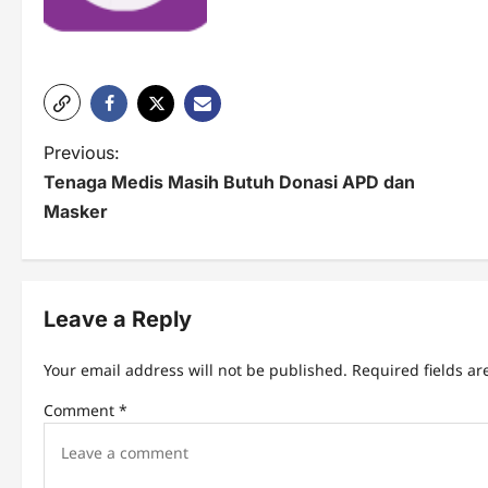
P
Previous:
Tenaga Medis Masih Butuh Donasi APD dan
o
Masker
s
t
n
Leave a Reply
a
Your email address will not be published.
Required fields a
v
Comment
*
i
g