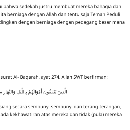
ui bahwa sedekah justru membuat mereka bahagia dan
kita berniaga dengan Allah dan tentu saja Teman Peduli
andingkan dengan berniaga dengan pedagang besar mana
rat Al- Baqarah, ayat 274. Allah SWT berfirman:
الَّذِينَ يُنْفِقُونَ أَمْوَالَهُمْ بِاللَّيْلِ وَالنَّهَارِ
siang secara sembunyi-sembunyi dan terang-terangan,
 ada kekhawatiran atas mereka dan tidak (pula) mereka