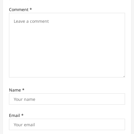
a
Comment
*
t
i
o
n
Name
*
Email
*