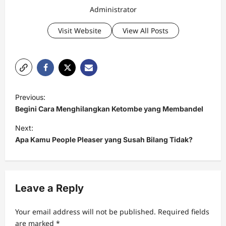
Administrator
Visit Website
View All Posts
P
Previous:
o
Begini Cara Menghilangkan Ketombe yang Membandel
s
Next:
t
Apa Kamu People Pleaser yang Susah Bilang Tidak?
n
a
v
Leave a Reply
i
Your email address will not be published.
Required fields
g
are marked
*