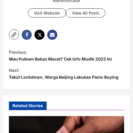
Administrator
Visit Website
View All Posts
P
Previous:
o
Mau Pulkam Bebas Macet? Cek Info Mudik 2022 Ini
s
Next:
t
Takut Lockdown, Warga Beijing Lakukan Panic Buying
n
a
v
Related Stories
i
g
a