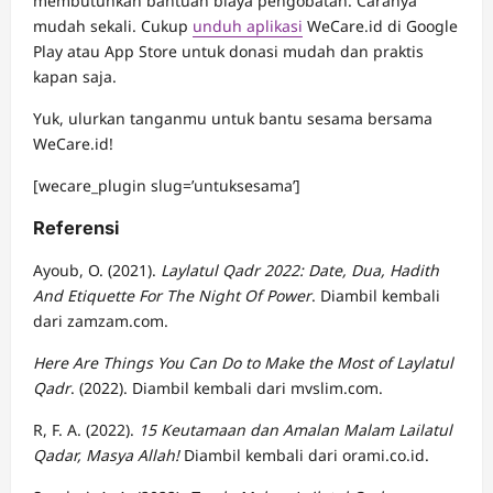
membutuhkan bantuan biaya pengobatan. Caranya
mudah sekali. Cukup
unduh aplikasi
WeCare.id di Google
Play atau App Store untuk donasi mudah dan praktis
kapan saja.
Yuk, ulurkan tanganmu untuk bantu sesama bersama
WeCare.id!
[wecare_plugin slug=’untuksesama’]
Referensi
Ayoub, O. (2021).
Laylatul Qadr 2022: Date, Dua, Hadith
And Etiquette For The Night Of Power
. Diambil kembali
dari zamzam.com.
Here Are Things You Can Do to Make the Most of Laylatul
Qadr
. (2022). Diambil kembali dari mvslim.com.
R, F. A. (2022).
15 Keutamaan dan Amalan Malam Lailatul
Qadar, Masya Allah!
Diambil kembali dari orami.co.id.