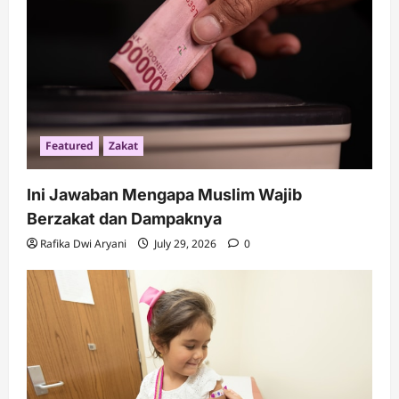
t
i
o
n
Featured
Zakat
Ini Jawaban Mengapa Muslim Wajib
Berzakat dan Dampaknya
Rafika Dwi Aryani
July 29, 2026
0