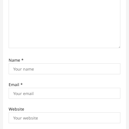
o
n
Name
*
Email
*
Website