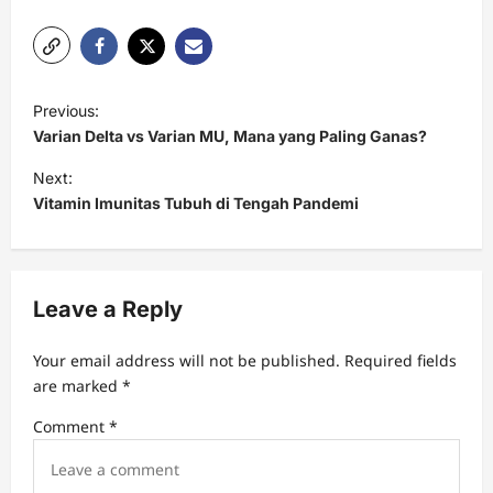
P
Previous:
o
Varian Delta vs Varian MU, Mana yang Paling Ganas?
s
Next:
t
Vitamin Imunitas Tubuh di Tengah Pandemi
n
a
v
Leave a Reply
i
Your email address will not be published.
Required fields
g
are marked
*
a
Comment
*
t
i