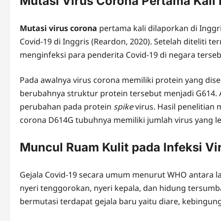
Mutasi Virus Corona Pertama Kali D
Mutasi virus corona
pertama kali dilaporkan di Inggri
Covid-19 di Inggris (Reardon, 2020). Setelah diteliti t
menginfeksi para penderita Covid-19 di negara terse
Pada awalnya virus corona memiliki protein yang dis
berubahnya struktur protein tersebut menjadi G614.
perubahan pada protein
spike
virus. Hasil penelitia
corona D614G tubuhnya memiliki jumlah virus yang l
Muncul Ruam Kulit pada Infeksi V
Gejala Covid-19 secara umum menurut WHO antara lai
nyeri tenggorokan, nyeri kepala, dan hidung tersumb
bermutasi terdapat gejala baru yaitu diare, kebingung