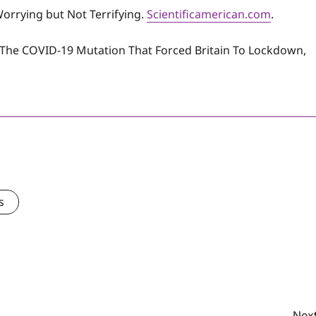
Worrying but Not Terrifying.
Scientificamerican.com
.
ut The COVID-19 Mutation That Forced Britain To Lockdown,
s
Next