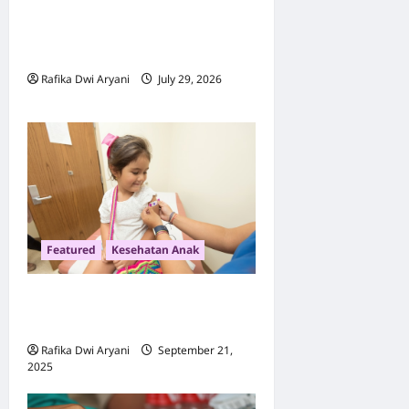
Ini Jawaban Mengapa
Muslim Wajib Berzakat dan
Dampaknya
Rafika Dwi Aryani
July 29, 2026
0
Featured
Kesehatan Anak
Panduan Lengkap Jadwal
Imunisasi Anak Indonesia
Rafika Dwi Aryani
September 21,
2025