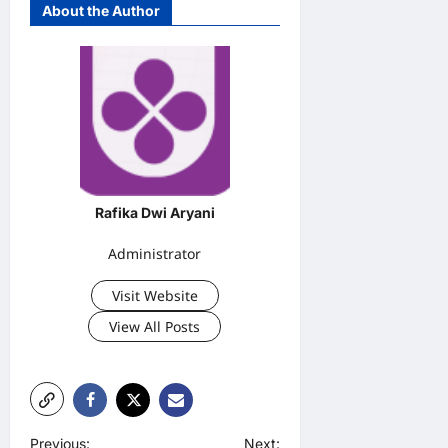
About the Author
Rafika Dwi Aryani
Administrator
Visit Website
View All Posts
P
Previous:
Next: