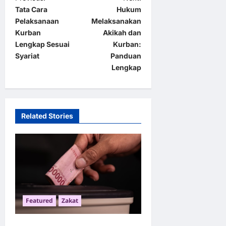
Tata Cara
Hukum
o
Pelaksanaan
Melaksanakan
s
Kurban
Akikah dan
t
Lengkap Sesuai
Kurban:
Syariat
Panduan
n
Lengkap
a
v
i
Related Stories
g
a
t
i
o
Featured
Zakat
n