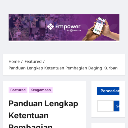
Skip
to
content
Home
Featured
Panduan Lengkap Ketentuan Pembagian Daging Kurban
Featured
Keagamaan
Pencarian
Panduan Lengkap
Searc
Ketentuan
Pembagian