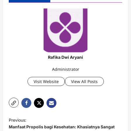
Rafika Dwi Aryani
Administrator
Visit Website
View All Posts
P
Previous:
o
Manfaat Propolis bagi Kesehatan: Khasiatnya Sangat