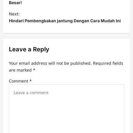
s
Besar!
t
Next:
Hindari Pembengkakan jantung Dengan Cara Mudah Ini
n
a
v
Leave a Reply
i
g
Your email address will not be published.
Required fields
a
are marked
*
t
Comment
*
i
o
n