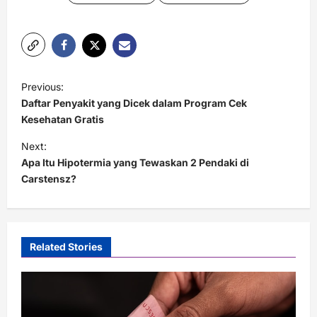
P
Previous:
o
Daftar Penyakit yang Dicek dalam Program Cek
s
Kesehatan Gratis
t
Next:
Apa Itu Hipotermia yang Tewaskan 2 Pendaki di
n
Carstensz?
a
v
i
Related Stories
g
a
t