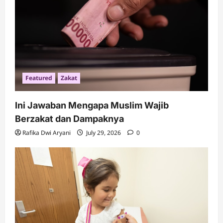
i
o
n
Featured
Zakat
Ini Jawaban Mengapa Muslim Wajib
Berzakat dan Dampaknya
Rafika Dwi Aryani
July 29, 2026
0