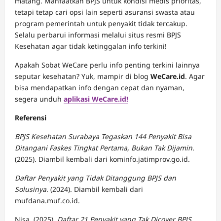
matang. Manfaatkan BPJS untuk kondisi medis prioritas,
tetapi tetap cari opsi lain seperti asuransi swasta atau
program pemerintah untuk penyakit tidak tercakup.
Selalu perbarui informasi melalui situs resmi BPJS
Kesehatan agar tidak ketinggalan info terkini!
Apakah Sobat WeCare perlu info penting terkini lainnya
seputar kesehatan? Yuk, mampir di blog
WeCare.id
. Agar
bisa mendapatkan info dengan cepat dan nyaman,
segera unduh
aplikasi WeCare.id!
Referensi
BPJS Kesehatan Surabaya Tegaskan 144 Penyakit Bisa
Ditangani Faskes Tingkat Pertama, Bukan Tak Dijamin
.
(2025). Diambil kembali dari kominfo.jatimprov.go.id.
Daftar Penyakit yang Tidak Ditanggung BPJS dan
Solusinya
. (2024). Diambil kembali dari
mufdana.muf.co.id.
Nisa. (2025).
Daftar 21 Penyakit yang Tak Dicover BPJS