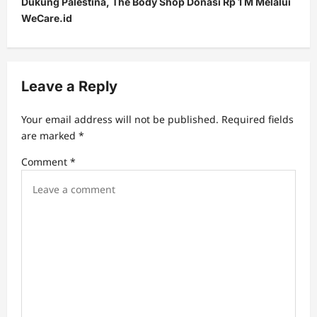
Dukung Palestina, The Body Shop Donasi Rp 1 M Melalui
WeCare.id
n
a
v
Leave a Reply
i
g
Your email address will not be published.
Required fields
a
are marked
*
t
Comment
*
i
o
n