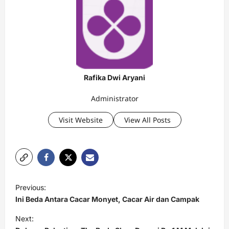
Rafika Dwi Aryani
Administrator
Visit Website
View All Posts
P
Previous:
o
Ini Beda Antara Cacar Monyet, Cacar Air dan Campak
s
Next:
t