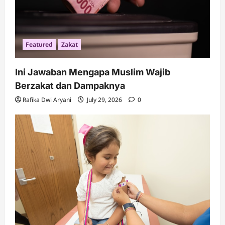
n
Featured
Zakat
Ini Jawaban Mengapa Muslim Wajib
Berzakat dan Dampaknya
Rafika Dwi Aryani
July 29, 2026
0