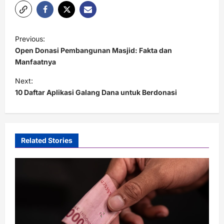
P
Previous:
o
Open Donasi Pembangunan Masjid: Fakta dan
s
Manfaatnya
t
Next:
10 Daftar Aplikasi Galang Dana untuk Berdonasi
n
a
v
i
Related Stories
g
a
t
i
o