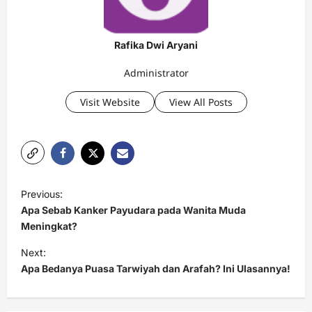
Rafika Dwi Aryani
Administrator
Visit Website
View All Posts
P
Previous:
o
Apa Sebab Kanker Payudara pada Wanita Muda
s
Meningkat?
t
Next:
Apa Bedanya Puasa Tarwiyah dan Arafah? Ini Ulasannya!
n
a