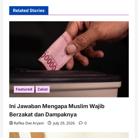
v
i
Related Stories
g
a
t
i
o
n
Featured
Zakat
Ini Jawaban Mengapa Muslim Wajib
Berzakat dan Dampaknya
Rafika Dwi Aryani
July 29, 2026
0