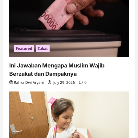
i
o
n
Featured
Zakat
Ini Jawaban Mengapa Muslim Wajib
Berzakat dan Dampaknya
Rafika Dwi Aryani
July 29, 2026
0