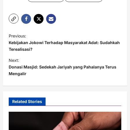
P
Previous:
o
Kebijakan Jokowi Terhadap Masyarakat Adat: Sudahkah
s
Terealisasi?
t
Next:
Donasi Masjid: Sedekah Jariyah yang Pahalanya Terus
n
Mengalir
a
v
i
Related Stories
g
a
t