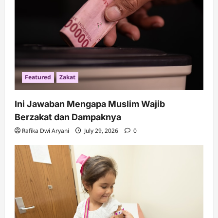
i
o
n
Featured
Zakat
Ini Jawaban Mengapa Muslim Wajib
Berzakat dan Dampaknya
Rafika Dwi Aryani
July 29, 2026
0