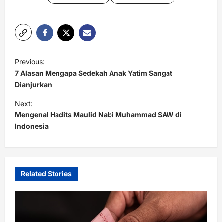
P
Previous:
o
7 Alasan Mengapa Sedekah Anak Yatim Sangat
s
Dianjurkan
t
Next:
Mengenal Hadits Maulid Nabi Muhammad SAW di
n
Indonesia
a
v
i
Related Stories
g
a
t