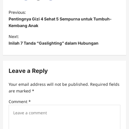
P
Previous:
o
Pentingnya Gizi 4 Sehat 5 Sempurna untuk Tumbuh-
s
Kembang Anak
t
Next:
Inilah 7 Tanda “Gaslighting” dalam Hubungan
n
a
v
Leave a Reply
i
g
Your email address will not be published.
Required fields
a
are marked
*
t
Comment
*
i
o
n