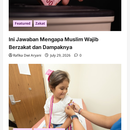
o
n
Featured
Zakat
Ini Jawaban Mengapa Muslim Wajib
Berzakat dan Dampaknya
Rafika Dwi Aryani
July 29, 2026
0