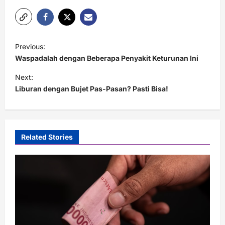
P
Previous:
o
Waspadalah dengan Beberapa Penyakit Keturunan Ini
s
Next:
t
Liburan dengan Bujet Pas-Pasan? Pasti Bisa!
n
a
v
Related Stories
i
g
a
t
i