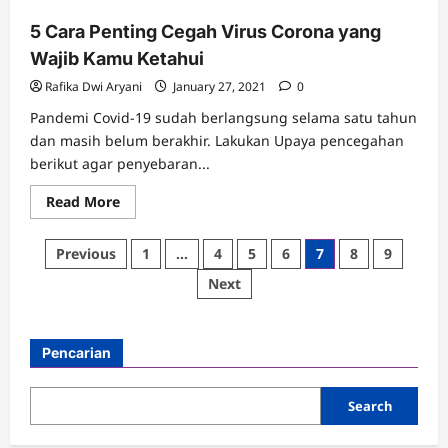
Dari
Covid-
5 Cara Penting Cegah Virus Corona yang
19
Baru
Wajib Kamu Ketahui
Dengan
Tips
Ini
Rafika Dwi Aryani
January 27, 2021
0
Pandemi Covid-19 sudah berlangsung selama satu tahun
dan masih belum berakhir. Lakukan Upaya pencegahan
berikut agar penyebaran...
Read
Read More
more
about
5
Posts
Previous
1
…
4
5
6
7
8
9
Cara
Penting
pagination
Next
Cegah
Virus
Corona
yang
Wajib
Pencarian
Kamu
Ketahui
Search