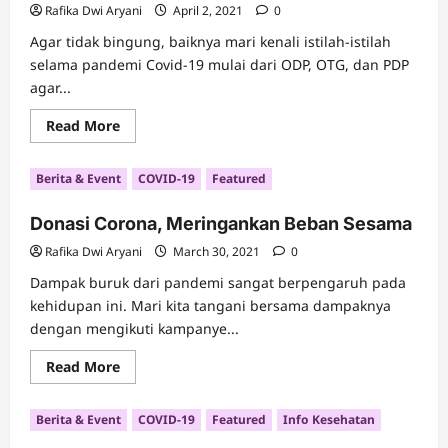
Rafika Dwi Aryani
April 2, 2021
0
Agar tidak bingung, baiknya mari kenali istilah-istilah
selama pandemi Covid-19 mulai dari ODP, OTG, dan PDP
agar...
Read
Read More
more
about
Pengertian
Berita & Event
COVID-19
Featured
dan
Cara
Memahami
Donasi Corona, Meringankan Beban Sesama
ODP,
OTG,
dan
Rafika Dwi Aryani
March 30, 2021
0
PDP
Dampak buruk dari pandemi sangat berpengaruh pada
kehidupan ini. Mari kita tangani bersama dampaknya
dengan mengikuti kampanye...
Read
Read More
more
about
Donasi
Berita & Event
COVID-19
Featured
Info Kesehatan
Corona,
Meringankan