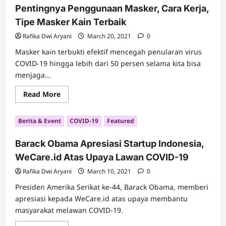
Beban
Pentingnya Penggunaan Masker, Cara Kerja,
Sesama
Tipe Masker Kain Terbaik
Rafika Dwi Aryani
March 20, 2021
0
Masker kain terbukti efektif mencegah penularan virus
COVID-19 hingga lebih dari 50 persen selama kita bisa
menjaga...
Read
Read More
more
about
Pentingnya
Berita & Event
COVID-19
Featured
Penggunaan
Masker,
Cara
Barack Obama Apresiasi Startup Indonesia,
Kerja,
Tipe
WeCare.id Atas Upaya Lawan COVID-19
Masker
Kain
Terbaik
Rafika Dwi Aryani
March 10, 2021
0
Presiden Amerika Serikat ke-44, Barack Obama, memberi
apresiasi kepada WeCare.id atas upaya membantu
masyarakat melawan COVID-19.