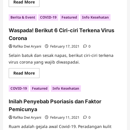
Read
Read More
more
about
Barack
Berita & Event
COVID-19
Featured
Info Kesehatan
Obama
Apresiasi
Startup
Waspada! Berikut 6 Ciri-ciri Terkena Virus
Indonesia,
WeCare.id
Corona
Atas
Upaya
Lawan
Rafika Dwi Aryani
February 17, 2021
0
COVID-
19
Selain batuk dan sesak napas, berikut ciri-ciri terkena
virus corona yang wajib diwaspadai.
Read
Read More
more
about
Waspada!
COVID-19
Featured
Info Kesehatan
Berikut
6
Ciri-
Inilah Penyebab Psoriasis dan Faktor
ciri
Terkena
Pemicunya
Virus
Corona
Rafika Dwi Aryani
February 11, 2021
0
Ruam adalah gejala awal Covid-19. Peradangan kulit