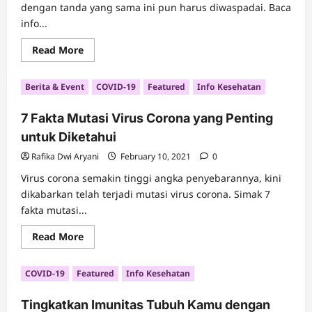
dengan tanda yang sama ini pun harus diwaspadai. Baca
info...
Read
Read More
more
about
Inilah
Berita & Event
COVID-19
Featured
Info Kesehatan
Penyebab
Psoriasis
dan
7 Fakta Mutasi Virus Corona yang Penting
Faktor
Pemicunya
untuk Diketahui
Rafika Dwi Aryani
February 10, 2021
0
Virus corona semakin tinggi angka penyebarannya, kini
dikabarkan telah terjadi mutasi virus corona. Simak 7
fakta mutasi...
Read
Read More
more
about
7
COVID-19
Featured
Info Kesehatan
Fakta
Mutasi
Virus
Tingkatkan Imunitas Tubuh Kamu dengan
Corona