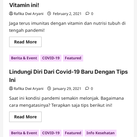
yang
Vitamin ini!
Penting
untuk
Diketahui
Rafika Dwi Aryani
February 2, 2021
0
Jaga terus imunitas dengan vitamin dan nutrisi tubuh di
tengah pandemi!
Read
Read More
more
about
Tingkatkan
Berita & Event
COVID-19
Featured
Imunitas
Tubuh
Kamu
Lindungi Diri Dari Covid-19 Baru Dengan Tips
dengan
Vitamin
Ini
ini!
Rafika Dwi Aryani
January 29, 2021
0
Saat ini kondisi pandemi semakin melonjak. Bagaimana
cara mengatasinya? Terapkan saja tips berikut ini!
Read
Read More
more
about
Lindungi
Berita & Event
COVID-19
Featured
Info Kesehatan
Diri