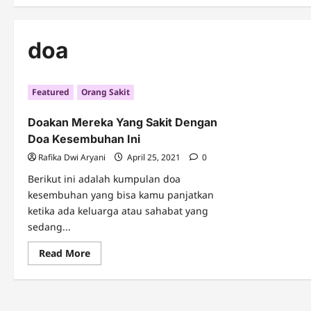
doa
Featured
Orang Sakit
Doakan Mereka Yang Sakit Dengan
Doa Kesembuhan Ini
Rafika Dwi Aryani
April 25, 2021
0
Berikut ini adalah kumpulan doa
kesembuhan yang bisa kamu panjatkan
ketika ada keluarga atau sahabat yang
sedang...
Read
Read More
more
about
Doakan
Mereka
Yang
Sakit