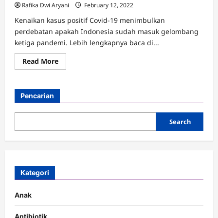
Rafika Dwi Aryani
February 12, 2022
Kenaikan kasus positif Covid-19 menimbulkan
perdebatan apakah Indonesia sudah masuk gelombang
ketiga pandemi. Lebih lengkapnya baca di...
Read
Read More
more
about
Benarkah
Indonesia
Masuk
Pencarian
Gelombang
Ketiga
Pandemi?
Search
Kategori
Anak
Antibiotik